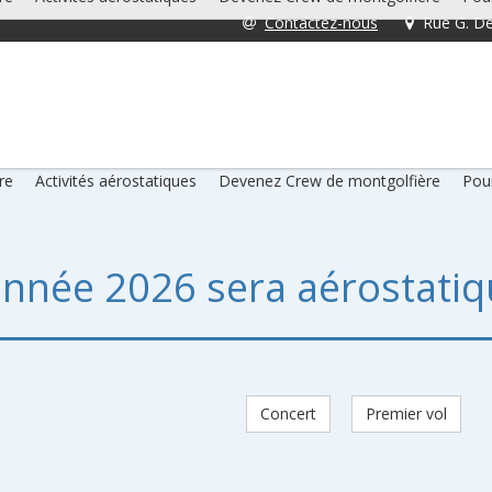
Contactez-nous
Rue G. De
re
Activités aérostatiques
Devenez Crew de montgolfière
Pour
année 2026 sera aérostatiq
Concert
Premier vol