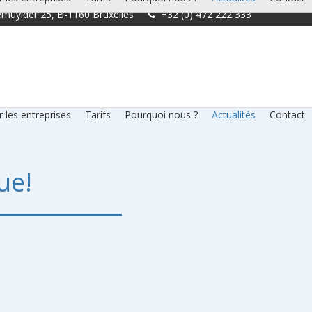
muylder 25, B-1160 Bruxelles
+32 (0) 472 222 333
 les entreprises
Tarifs
Pourquoi nous ?
Actualités
Contact
ue!