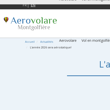
FR
EN
Aero
volare
Montgolfière
Aerovolare
Vol en montgolfiè
Accueil
Actualités
L'année 2026 sera aérostatique!
L'