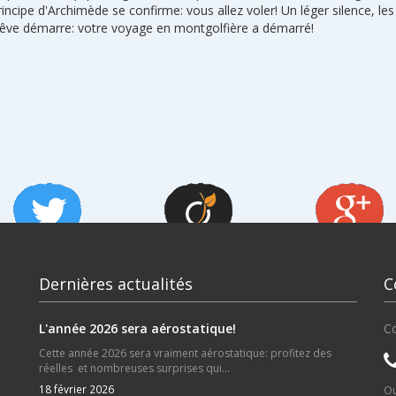
rincipe d'Archimède se confirme: vous allez voler! Un léger silence, les
re rêve démarre: votre voyage en montgolfière a démarré!
Dernières actualités
C
L'année 2026 sera aérostatique!
Co
Cette année 2026 sera vraiment aérostatique: profitez des
réelles et nombreuses surprises qui...
18 février 2026
Ou