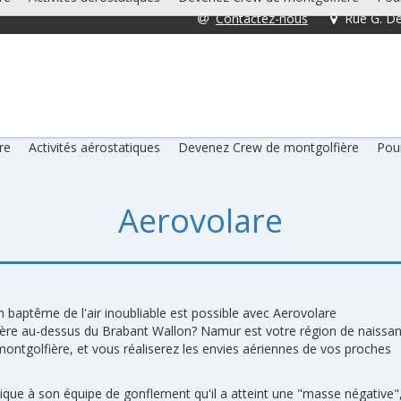
Contactez-nous
Rue G. De
re
Activités aérostatiques
Devenez Crew de montgolfière
Pour
Aerovolare
n baptême de l'air inoubliable est possible avec Aerovolare
ière au-dessus du Brabant Wallon? Namur est votre région de naissa
 montgolfière, et vous réaliserez les envies aériennes de vos proches
ique à son équipe de gonflement qu'il a atteint une "masse négative"