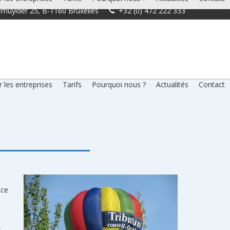
muylder 25, B-1160 Bruxelles
+32 (0) 472 222 333
 les entreprises
Tarifs
Pourquoi nous ?
Actualités
Contact
nce
,