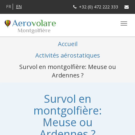
FR
EN
+32 (0) 472 222 333
Aero
volare
Montgolfière
Accueil
Activités aérostatiques
Survol en montgolfière: Meuse ou
Ardennes ?
Survol en
montgolfière:
Meuse ou
Ardennes ?