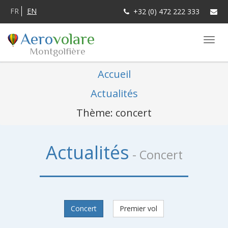
FR
EN
+32 (0) 472 222 333
Aero
volare
Montgolfière
Accueil
Actualités
Thème: concert
Actualités
- Concert
Concert
Premier vol