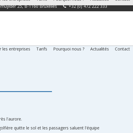
muylder 25, B-1160 Bruxelles
+32 (0) 472 222 333
 les entreprises
Tarifs
Pourquoi nous ?
Actualités
Contact
ès l'aurore.
fière quitte le sol et les passagers saluent l'équipe