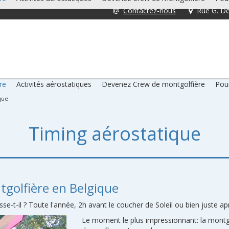
Contactez-nous
Rue G. De
re
Activités aérostatiques
Devenez Crew de montgolfière
Pour
que
Timing aérostatique
tgolfière en Belgique
e-t-il ? Toute l'année, 2h avant le coucher de Soleil ou bien juste apr
Le moment le plus impressionnant: la montgol