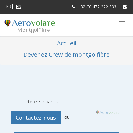
FR
EN
+32 (0) 472 222 333
Aero
volare
Montgolfière
Accueil
Devenez Crew de montgolfière
Intéressé par : ?
ou