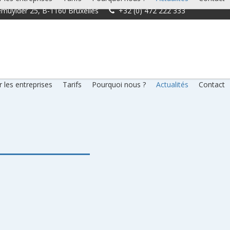
muylder 25, B-1160 Bruxelles
+32 (0) 472 222 333
 les entreprises
Tarifs
Pourquoi nous ?
Actualités
Contact