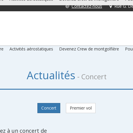
Contactez-nous
Rue G. De
re
Activités aérostatiques
Devenez Crew de montgolfière
Pour
Actualités
- Concert
Concert
Premier vol
pez à un concert de