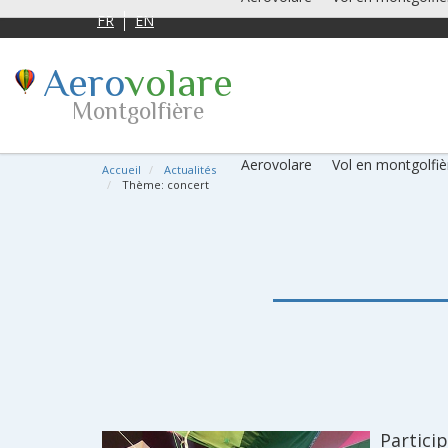
FR
EN
Aero
volare
Montgolfière
Aerovolare
Vol en montgolfiè
Accueil
Actualités
Thème: concert
Partici